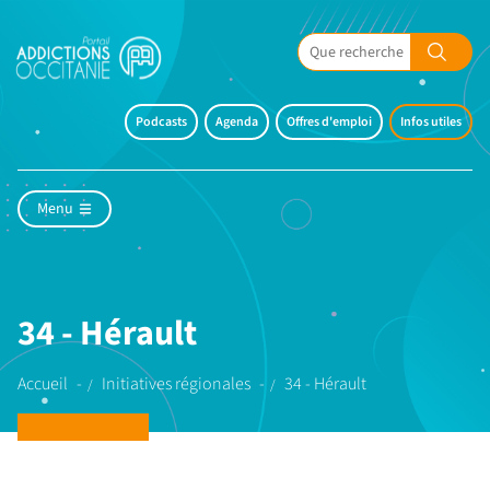
Podcasts
Agenda
Offres d'emploi
Infos utiles
Menu
34 - Hérault
Accueil
Initiatives régionales
34 - Hérault