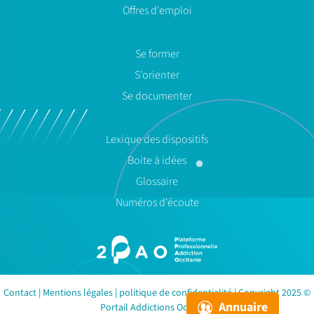
Offres d'emploi
Se former
S'orienter
Se documenter
Lexique des dispositifs
Boite à idées
Glossaire
Numéros d'écoute
Contact
|
Mentions légales
|
politique de confidentialité
| Copyright 2025 ©
Annuaire
Portail Addictions Occitanie