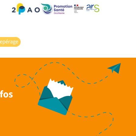
repérage
fos