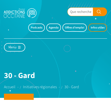
Podcasts
Agenda
Offres d'emploi
Infos utiles
Menu
30 - Gard
Accueil
Initiatives régionales
30 - Gard