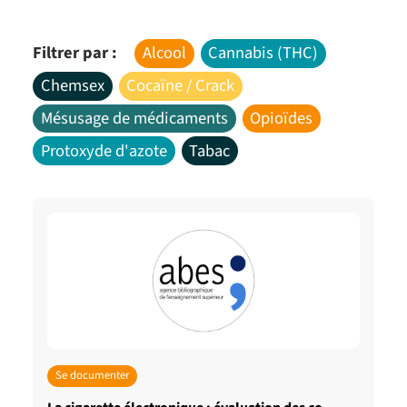
Filtrer par :
Alcool
Cannabis (THC)
Chemsex
Cocaïne / Crack
Mésusage de médicaments
Opioïdes
Protoxyde d'azote
Tabac
Se documenter