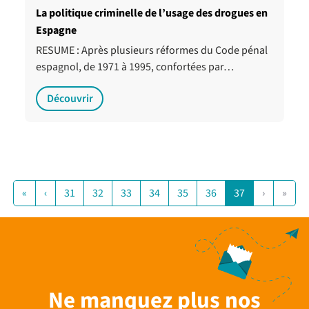
La politique criminelle de l’usage des drogues en
Espagne
RESUME : Après plusieurs réformes du Code pénal
espagnol, de 1971 à 1995, confortées par…
Découvrir
«
‹
31
32
33
34
35
36
37
›
»
Ne manquez plus nos