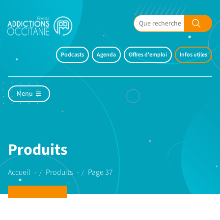
Podcasts
Agenda
Offres d'emploi
Infos utiles
Menu
Produits
Accueil
Produits
Page 37