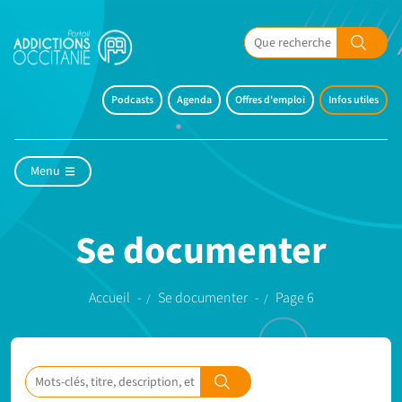
Podcasts
Agenda
Offres d'emploi
Infos utiles
Menu
Se documenter
Accueil
Se documenter
Page 6