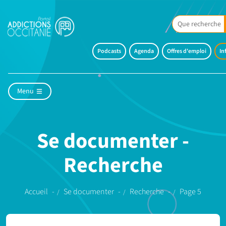
Podcasts
Agenda
Offres d'emploi
In
Menu
Se documenter -
Recherche
Accueil
Se documenter
Recherche
Page 5