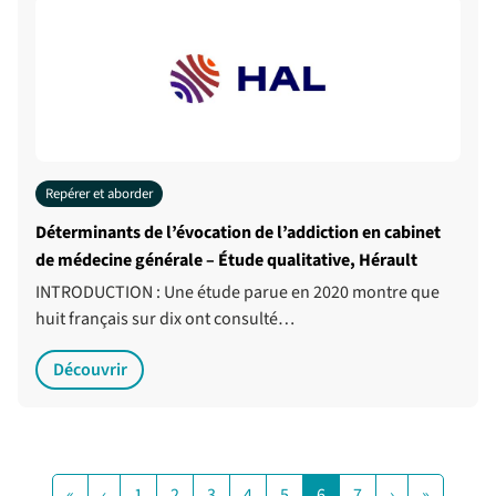
Repérer et aborder
Déterminants de l’évocation de l’addiction en cabinet
de médecine générale – Étude qualitative, Hérault
INTRODUCTION : Une étude parue en 2020 montre que
huit français sur dix ont consulté…
Découvrir
«
‹
1
2
3
4
5
6
7
›
»