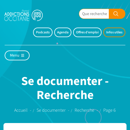
Podcasts
Agenda
Offres d'emploi
Infos utiles
Menu
Se documenter -
Recherche
Accueil
Se documenter
Recherche
Page 6