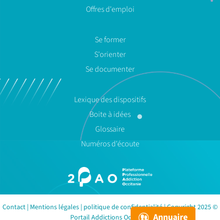
Offres d'emploi
Se former
S'orienter
Se documenter
Lexique des dispositifs
Boite à idées
Glossaire
Numéros d'écoute
Contact
|
Mentions légales
|
politique de confidentialité
| Copyright 2025 ©
Annuaire
Portail Addictions Occitanie