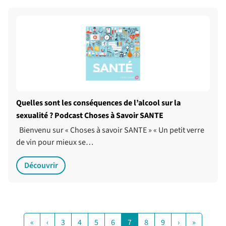
Quelles sont les conséquences de l’alcool sur la
sexualité ? Podcast Choses à Savoir SANTE
Bienvenu sur « Choses à savoir SANTE » « Un petit verre
de vin pour mieux se…
Découvrir
«
‹
3
4
5
6
7
8
9
›
»