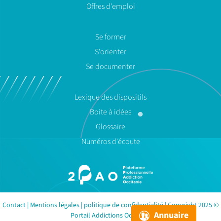
Offres d'emploi
Se former
S'orienter
Se documenter
Lexique des dispositifs
Boite à idées
Glossaire
Numéros d'écoute
Contact
|
Mentions légales
|
politique de confidentialité
| Copyright 2025 ©
Annuaire
Portail Addictions Occitanie