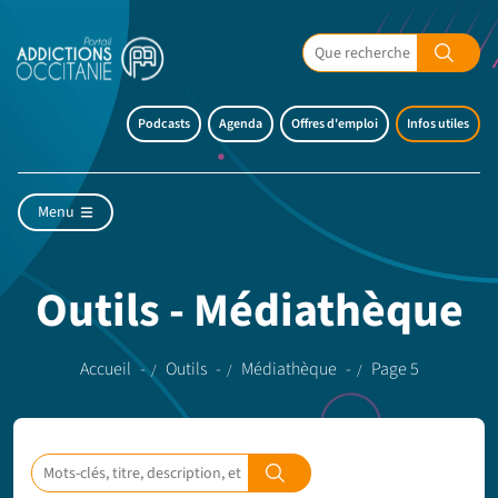
Podcasts
Agenda
Offres d'emploi
Infos utiles
Menu
Outils - Médiathèque
Accueil
Outils
Médiathèque
Page 5