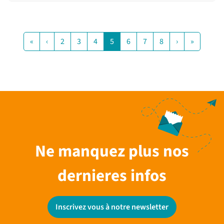
«
‹
2
3
4
5
6
7
8
›
»
Ne manquez plus nos
dernieres infos
Inscrivez vous à notre newsletter