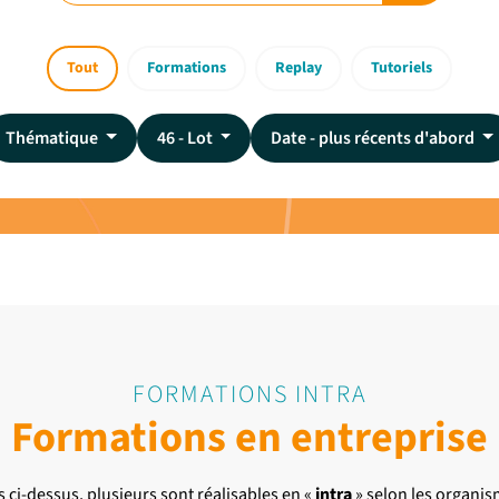
Tout
Formations
Replay
Tutoriels
Thématique
46 - Lot
Date - plus récents d'abord
FORMATIONS INTRA
Formations en entreprise
s ci-dessus, plusieurs sont réalisables en «
intra
» selon les organis