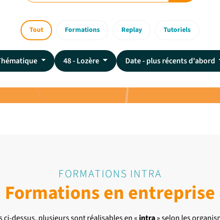
Tout
Formations
Replay
Tutoriels
Thématique
48 - Lozère
Date - plus récents d'abord
FORMATIONS INTRA
Formations en entreprise
s ci-dessus, plusieurs sont réalisables en «
intra
» selon les organis