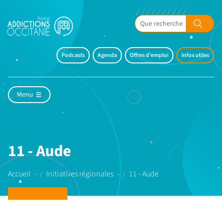
Podcasts
Agenda
Offres d'emploi
Infos utiles
Menu
11 - Aude
Accueil
Initiatives régionales
11 - Aude