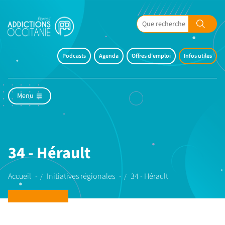
Podcasts
Agenda
Offres d'emploi
Infos utiles
Menu
34 - Hérault
Accueil
Initiatives régionales
34 - Hérault