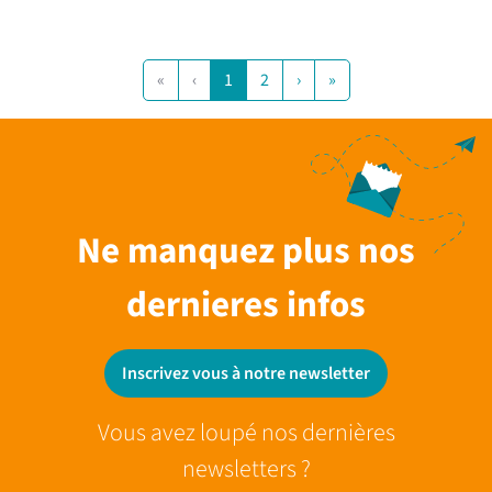
«
‹
1
2
›
»
Ne manquez plus nos
dernieres infos
Inscrivez vous à notre newsletter
Vous avez loupé nos dernières
newsletters ?