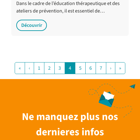
Dans le cadre de l’éducation thérapeutique et des
ateliers de prévention, il est essentiel de…
Découvrir
«
‹
1
2
3
4
5
6
7
›
»
Ne manquez plus nos
dernieres infos