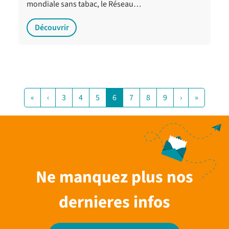
mondiale sans tabac, le Réseau…
Découvrir
«
‹
3
4
5
6
7
8
9
›
»
Ne manquez plus nos
dernieres infos